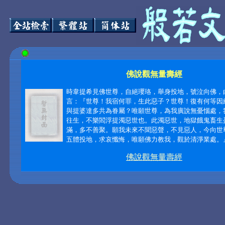
佛說觀無量壽經
時韋提希見佛世尊，自絕瓔珞，舉身投地，號泣向佛，
言：『世尊！我宿何罪，生此惡子？世尊！復有何等因
與提婆達多共為眷屬？唯願世尊，為我廣說無憂惱處，
往生，不樂閻浮提濁惡世也。此濁惡世，地獄餓鬼畜生
滿，多不善聚。願我未來不聞惡聲，不見惡人，今向世
五體投地，求哀懺悔，唯願佛力教我，觀於清淨業處。』‧
佛說觀無量壽經