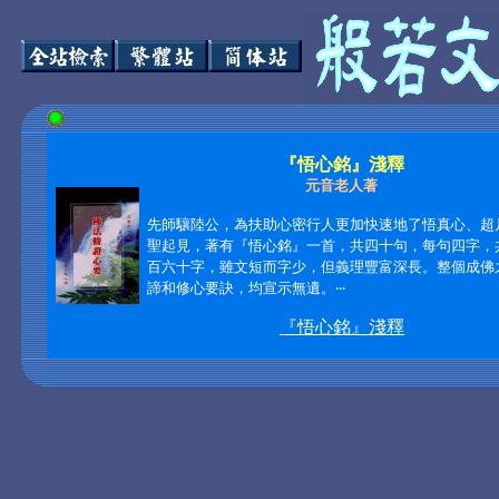
『悟心銘』淺釋
元音老人著
先師驤陸公，為扶助心密行人更加快速地了悟真心、超
聖起見，著有『悟心銘』一首，共四十句，每句四字，
百六十字，雖文短而字少，但義理豐富深長。整個成佛
諦和修心要訣，均宣示無遺。‧‧‧
『悟心銘』淺釋