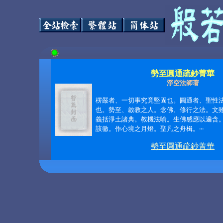
勢至圓通疏鈔菁華
淨空法師著
楞嚴者、一切事究竟堅固也。圓通者、聖性
也。勢至、啟教之人。念佛、修行之法。文
義括淨土諸典。教機法喻。生佛感應以遍含
該徹。作心境之月燈。聖凡之舟楫。‧‧‧
勢至圓通疏鈔菁華