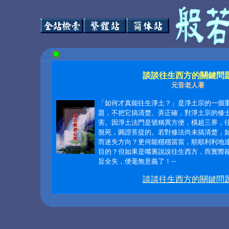
談談往生西方的關鍵問
元音老人著
「如何才真能往生淨土？」是淨土宗的一個
題，不把它搞清楚、弄正確，對淨土宗的修
害。因淨土法門是號稱異方便，橫超三界，
脫死，圓證菩提的。若對修法尚未搞清楚，
而迷失方向？更何能穩穩當當，順順利利地
目的？但如果是嘴裏說說往生西方，而實際
旨全失，便毫無意義了！‧‧‧
談談往生西方的關鍵問