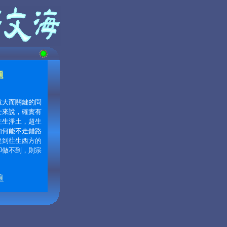
題
重大而關鍵的問
士來說，確實有
往生淨土，超生
如何能不走錯路
達到往生西方的
卻做不到，則宗
題