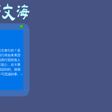
道怎會行的？是
因行與如來果證
薩因行固然無人
菩提心，在大乘
體認到的。做個
思議的事。‧‧‧