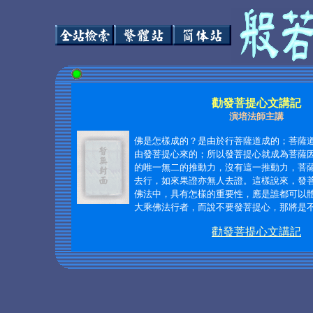
勸發菩提心文講記
演培法師主講
佛是怎樣成的？是由於行菩薩道成的；菩薩
由發菩提心來的；所以發菩提心就成為菩薩
的唯一無二的推動力，沒有這一推動力，菩
去行，如來果證亦無人去證。這樣說來，發
佛法中，具有怎樣的重要性，應是誰都可以
大乘佛法行者，而說不要發菩提心，那將是不可
勸發菩提心文講記