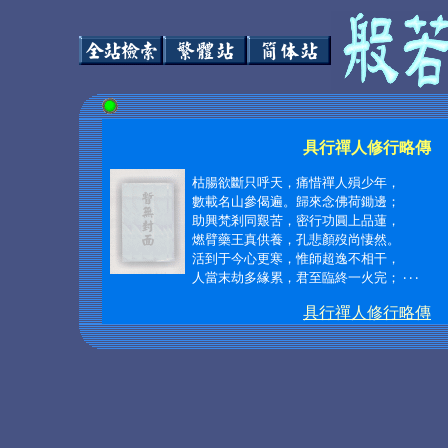
具行禪人修行略傳
枯腸欲斷只呼天，痛惜禪人殞少年，
數載名山參偈遍。歸來念佛荷鋤邊；
助興梵剎同艱苦，密行功圓上品蓮，
燃臂藥王真供養，孔悲顏歿尚悽然。
活到于今心更寒，惟師超逸不相干，
人當末劫多緣累，君至臨終一火完； ‧ ‧ ‧
具行禪人修行略傳