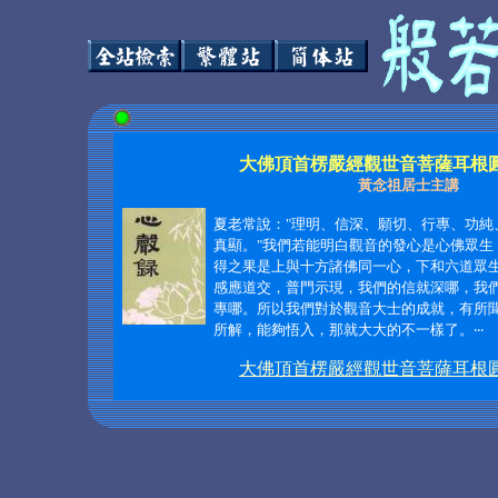
大佛頂首楞嚴經觀世音菩薩耳根
黃念祖居士主講
夏老常說："理明、信深、願切、行專、功純
真顯。"我們若能明白觀音的發心是心佛眾生
得之果是上與十方諸佛同一心，下和六道眾
感應道交，普門示現，我們的信就深哪，我
專哪。所以我們對於觀音大士的成就，有所
所解，能夠悟入，那就大大的不一樣了。‧‧‧
大佛頂首楞嚴經觀世音菩薩耳根