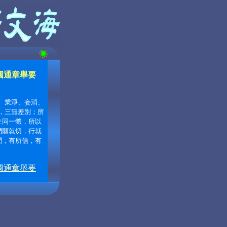
圓通章舉要
、業淨、妄消、
，三無差別；所
生同一體，所以
們願就切，行就
聞，有所信，有
圓通章舉要