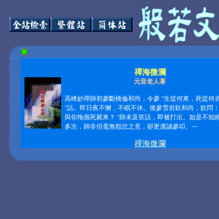
禪海微瀾
元音老人著
高峰妙禪師初參斷橋倫和尚，令參
"生從何來，死從何
"話。即日夜不懈，不眠不休。後參雪岩欽和尚，欽問：
與你拖個死屍來？ "師未及答話，即被打出。如是不知
多次，師非但毫無怨忿之意，卻更虔誠參叩。‧‧‧‧
禪海微瀾