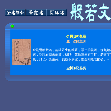
金剛經淺易
聖一法師主講
金剛譬喻般若，能破眾生的執著，眾生的執著，從無始
來，到現在都未能破，所以生死輪迴無有了期，若破了
執，誰也不受生死，我執不易破，惟金剛般若能破。‧‧‧
金剛經淺易