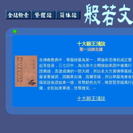
十大願王淺說
聖一法師主講
在佛教教典中，華嚴經最為第一，釋迦牟尼佛初成正覺
起菩提座，三七日中，為法身大士闡揚如來因中修萬行
證萬德，直捷成佛的一部大經，所以名大方廣佛華嚴經
嚴著重修因，因圓果自滿，因屬菩薩，所以華嚴海會各
薩皆說各證如來一德，世尊默然允可，唯普賢菩薩萬行
圓，全彰如來果德，世尊微笑。‧‧‧
十大願王淺說