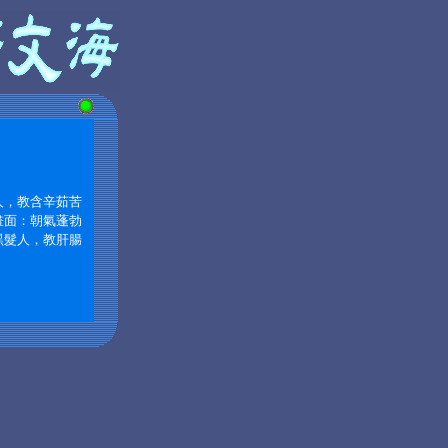
人，教含辛茹苦
畫面：朝氣蓬勃
黑髮人，教肝腸