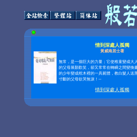
情到深處人孤獨
黃威南居士著
無常，是一個巨大的力量；它使稚童變成大
的父母展顏歡笑，卻又常常在轉瞬之間變換
的少年變成棺木裡的一具屍體，教白髮人送
寸斷的父母欲哭無淚！‧‧‧
情到深處人孤獨