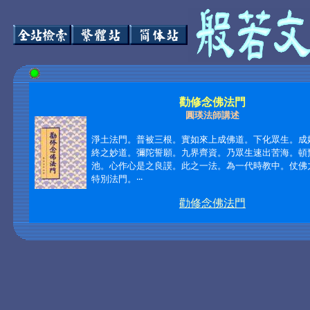
勸修念佛法門
圓瑛法師講述
淨土法門。普被三根。實如來上成佛道。下化眾生。成
終之妙道。彌陀誓願。九界齊資。乃眾生速出苦海。頓
池。心作心是之良謨。此之一法。為一代時教中。仗佛
特別法門。‧‧‧
勸修念佛法門