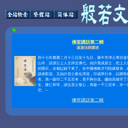
佛堂講話第二輯
道源法師講述
四十七年農曆二月十三日至十九日，臺中市淨土專宗道
山寺，請源公上人主持念佛七。由許寬成居士，把上人
的開示，全都記錄下來了。在中國佛教月刊陸續發表，
讀者歡迎。又由許居士募化淨資，印成單行本，以贈有
者。第一版印二千五百本，竟不夠分送。繼由高雄市丁
生、陳仁和等，諸位居士發心，再版一千三百本，亦一
空。‧‧‧
佛堂講話第二輯