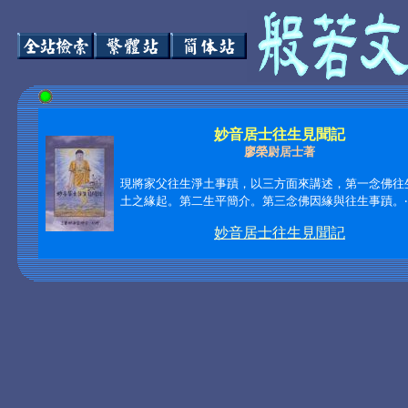
妙音居士往生見聞記
廖榮尉居士著
現將家父往生淨土事蹟，以三方面來講述，第一念佛往
土之緣起。第二生平簡介。第三念佛因緣與往生事蹟。‧‧
妙音居士往生見聞記