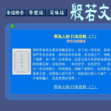
學為人師 行為世範（二）
淨空法師講述
我和李會長去看洪恭蘭老居士，送了他一串念珠。老居
他平常妄念很多，拿到這串念珠後，妄念就少了。他晚
了個夢，有一男一女來看他，說是玉皇大帝派來保護他
勸他要忍耐，並告訴他：「來也空空，去也空空。」洪
士一生沒有耐心，性情很急；他聽了能明白，也很歡喜
過來之後，這兩個人就不見了。他說他已經八十歲了，
不會欺騙人，這是真實的境界。‧‧‧
學為人師 行為世範（二）