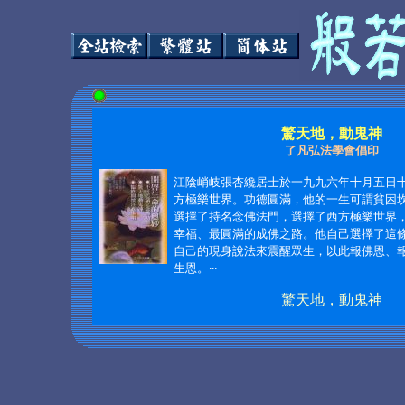
驚天地，動鬼神
了凡弘法學會倡印
江陰峭岐張杏纔居士於一九九六年十月五日
方極樂世界。功德圓滿，他的一生可謂貧困
選擇了持名念佛法門，選擇了西方極樂世界
幸福、最圓滿的成佛之路。他自己選擇了這
自己的現身說法來震醒眾生，以此報佛恩、
生恩。‧‧‧
驚天地，動鬼神