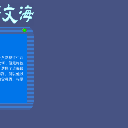
十八點整往生西
坎坷，但最終他
，選擇了這條最
條路。所以他以
報父母恩、報眾