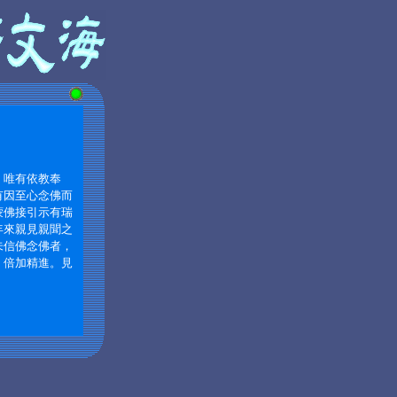
，唯有依教奉
有因至心念佛而
蒙佛接引示有瑞
年來親見親聞之
未信佛念佛者，
，倍加精進。見