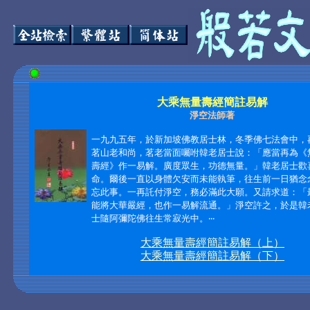
大乘無量壽經簡註易解
淨空法師著
一九九五年，於新加坡佛教居士林，冬季佛七法會中，
茗山老和尚，茗老當面囑咐韓老居士說：「應當再為《
壽經》作一易解。廣度眾生，功德無量。」韓老居士歡
命。爾後一直以身體欠安而未能執筆，往生前一日猶念
忘此事。一再託付淨空，務必滿此大願。又請求道：「
能將大華嚴經，也作一易解流通。」淨空許之，於是韓
士隨阿彌陀佛往生常寂光中。‧‧‧
大乘無量壽經簡註易解（上）
大乘無量壽經簡註易解（下）