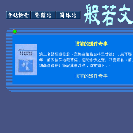
眼前的幾件奇事
滬上名醫惲鐵樵君（寓梅白格路金椿里廿號），患耳聾
年，前因信仰地藏菩薩，忽聞念佛之聲。聶雲臺君（前
總商會會長）筆記其事甚詳，原文如下：‧‧‧
眼前的幾件奇事