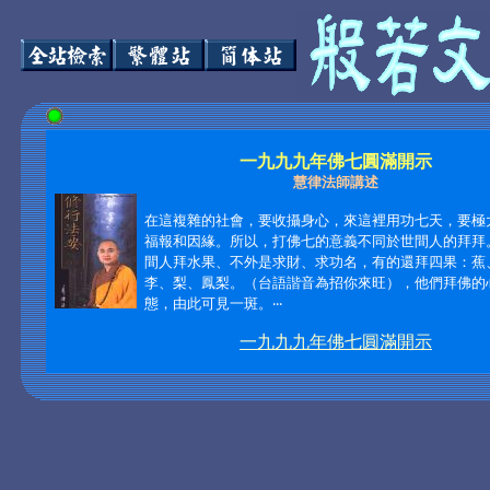
一九九九年佛七圓滿開示
慧律法師講述
在這複雜的社會，要收攝身心，來這裡用功七天，要極
福報和因緣。所以，打佛七的意義不同於世間人的拜拜
間人拜水果、不外是求財、求功名，有的還拜四果：蕉
李、梨、鳳梨。（台語諧音為招你來旺），他們拜佛的
態，由此可見一斑。‧‧‧
一九九九年佛七圓滿開示