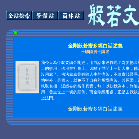
金剛般若蜜多經白話述義
王驤陸居士
講述
我今天為什麼要講金剛經，用白話來述義呢？為要把金
上的妙用，移用在社會上。因離了世間上一切人事，佛
沒用處了。佛法處處是解除人生的痛苦，不論貴賤賢愚
幼中外，是個人，就免不了自身的煩惱痛苦。其原因，
執取名相，認虛妄的當作真實，無非以執我為本，諍論
用，發生世上一切的顛倒。而金剛經用處，正是去我執
上法門。‧‧‧
金剛般若蜜多經白話述義