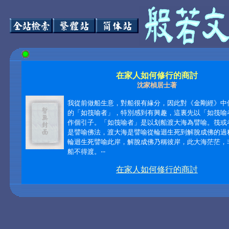
在家人如何修行的商討
沈家楨居士著
我從前做船生意，對船很有緣分，因此對《金剛經》中
的「如筏喻者」，特別感到有興趣，這裏先以「如筏喻
作個引子。「如筏喻者」是以划船渡大海為譬喻。筏或
是譬喻佛法，渡大海是譬喻從輪迴生死到解脫成佛的過
輪迴生死譬喻此岸，解脫成佛乃稱彼岸，此大海茫茫，
船不得渡。‧‧‧
在家人如何修行的商討