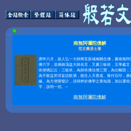
南無阿彌陀佛解
范古農居士著
庚申六月，故人弘一大師將至新城掩關念佛，書南無阿
佛六字，並摘錄蕅益大師名言，又書三皈依，五學處文
依律摘記云：三皈依，為歸依佛法僧三寶，為出離因；
為不殺盜邪淫妄語飲酒，能生人天善道。擬付石印，廣
緣。為方便開發計，須得粹於佛學之善知識，加以通俗
字，說明一切。‧‧‧
南無阿彌陀佛解