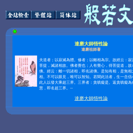
達磨大師悟性論
達磨祖師著
夫道者；以寂滅為體。修者；以離相為宗。故經云：寂
菩提，滅諸相故。佛者覺也；人有覺心，得菩提道，故
佛。經云：離一切諸相，即名諸佛。是知有相，是無相
相。不可以眼見，唯可以智知。若聞此法者，生一念信
此人以發大乘超三界。三界者：貪嗔癡是。返貪嗔癡為
慧，即名超三界。‧‧‧
達磨大師悟性論