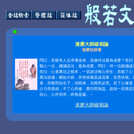
達磨大師破相論
達磨祖師著
問曰：若復有人志求佛道者，當修何法最為省要？答曰
觀心一法，總攝諸法，最為省要。問曰：何一法能攝諸
答曰：心者萬法之根本，一切諸法唯心所生；若能了心
萬法俱備；猶如大樹，所有枝條及諸花果，皆悉依根。
者，存根而始生子；伐樹者，去根而必死。若了心修道
少力而易成；不了心而修，費功而無益。故知一切善惡
自心。心外別求，終無是處。‧‧‧
達磨大師破相論