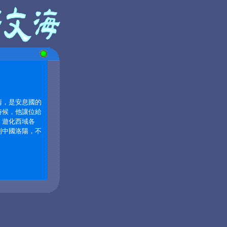
清，是安息國的
時候，他讓位給
，遊化西域各
到中國洛陽，不