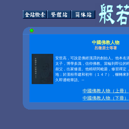
中國佛教人物
呂徵居士等著
安世高，可說是佛經漢譯的創始人。他本名
太子，博學多識，信仰佛教。當輪到即位的
叔父，出家修道。他精研阿毗曇，修習禪定
地；於漢桓帝建和初年（１４７），輾轉來
久即通曉華語。
‧‧‧
中國佛教人物（上冊）
中國佛教人物（下冊）