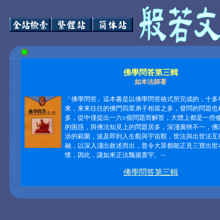
佛學問答第三輯
如本法師著
「佛學問
答」這本書是以佛學問答格式所完成的，十多
來，來來往往的佛門四眾弟子相當之多，發問的問題也
多，從中僅提出一六○個問題而解答，大體上都是一些
的困惑，與佛法知見上的問題居多，深淺廣狹不一，佛
涉的範圍，波及即到人生觀與宇宙觀，世法與出世法互
融，以深入淺出敘述而出，普令大眾都能正見三寶出世
懷，因此，讓如來正法飄揚寰宇。
‧‧‧
佛學問答第三輯