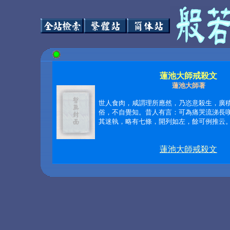
蓮池大師戒殺文
蓮池大師著
世人食肉，咸謂理所應然，乃恣意殺生，廣
俗，不自覺知。昔人有言：可為痛哭流涕長
其迷執，略有七條，開列如左，餘可例推云
蓮池大師戒殺文