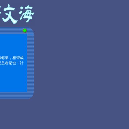
積怨業，相習成
嘆息者是也！計
。