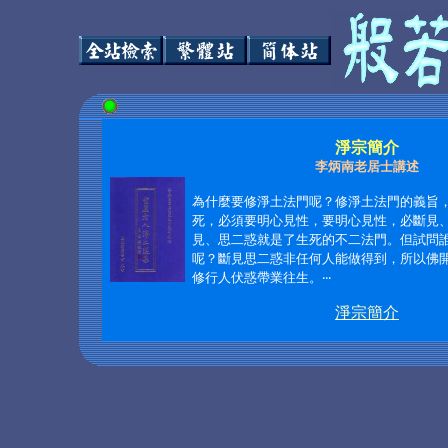
淨宗簡介
李炳南老居士講述
為什麼要修淨土法門呢？修淨土法門的義旨
死，必須要明心見性，要明心見性，必斷見
見、思二惑就是了生死的不二法門。但試問
呢？斷見思二惑非任何人能做得到，所以佛
修行人伏惑帶業往生。
‧‧‧
淨宗簡介