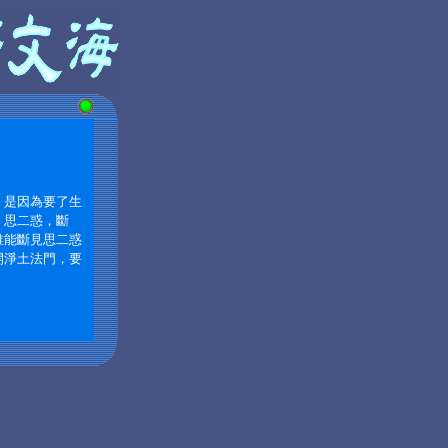
，是因為要了生
、思二惑，斷
誰能斷見思二惑
開淨土法門，要