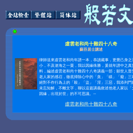
虛雲老和尚十難四十八奇
蘇芬居士講述
律師送來虛雲老和尚年譜一本，恭讀藏事，更覺己身之
小，不及滄海之一粟，我以因緣殊勝，爰就年譜中之真
料，編述虛雲老和尚十難四十八奇講義一部；
願世人普
老人家的感召，徹底掃除心中的「貪」「瞋」「癡」三
絕對不作行為上的「殺」「盜」「淫」三惡，我添列門
未忘知解，不離文字，聊以這篇講義敘述他老人家以「
因緣，出現於世」的不可思議。‧‧‧
虛雲老和尚十難四十八奇