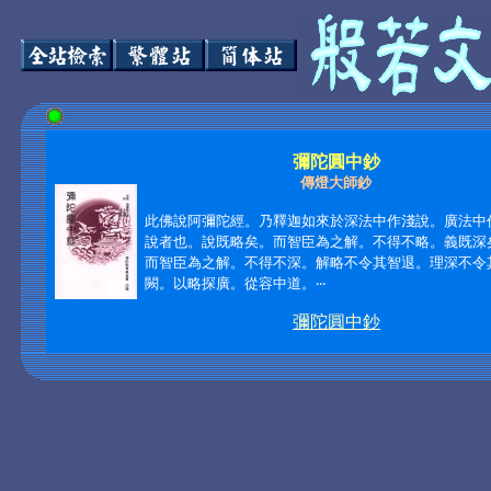
彌陀圓中鈔
傳燈大師鈔
此佛說阿彌陀經。乃釋迦如來於深法中作淺說。廣法中
說者也。說既略矣。而智臣為之解。不得不略。義既深
而智臣為之解。不得不深。解略不令其智退。理深不令
闕。以略探廣。從容中道。
‧‧‧
彌陀圓中鈔