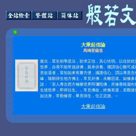
大乘起信論
馬鳴菩薩造
復次，眾生初學是法，欲求正信，其心怯弱。以住於此
世界，自畏不能常值諸佛，親承供養。懼謂信心難可成
意欲退者，當知如來有勝方便，攝護信心。謂以專意念
緣，隨願得生他方佛土，常見於佛，永離惡道。如修多
說：「若人專念西方極樂世界阿彌陀佛，所修善根迴向
生彼世界，即得往生。」常見佛故，終無有退，若觀彼
如法身，常勤修習，畢竟得生，住正定故。
‧‧‧
大乘起信論