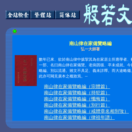
南山律在家備覽略編
弘一大師著
數年已來、欲於南山律中摭挈其為在家居士所應學者、
一部、名曰南山律在家備覽。老病因循、卒未成就。今
略編、別以流通。雖文不具足、義未詳釋。而大途略備
此亦可闚見廣本之概致焉。
‧‧‧
南山律在家備覽略編（宗體篇）
南山律在家備覽略編（持犯篇）
南山律在家備覽略編（懺悔篇）
南山律在家備覽略編（別行篇）
南山律在家備覽略編（戒體章名相別攷）
南山律在家備覽略編（律祖年譜）