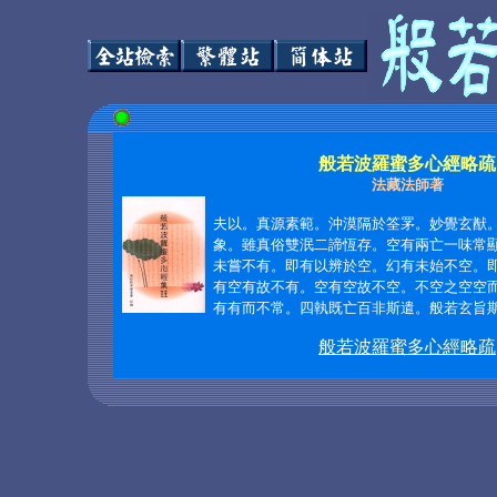
般若波羅蜜多心經略疏
法藏法師著
夫以。真源素範。沖漠隔於筌罞。妙覺玄猷
象。雖真俗雙泯二諦恆存。空有兩亡一味常
未嘗不有。即有以辨於空。幻有未始不空。
有空有故不有。空有空故不空。不空之空空
有有而不常。四執既亡百非斯遣。般若玄旨
般若波羅蜜多心經略疏