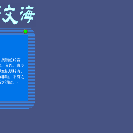
。奧頤超於言
顯。良以。真空
即空以明於有。
而非斷。不有之
斯之謂歟。
‧‧‧