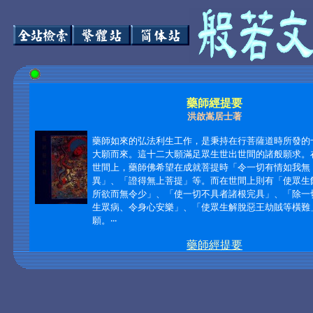
藥師經提要
洪啟嵩居士著
藥師如來的弘法利生工作，是秉持在行菩薩道時所發的
大願而來。這十二大願滿足眾生世出世間的諸般願求。
世間上，藥師佛希望在成就菩提時「令一切有情如我無
異」、「證得無上菩提」等。而在世間上則有「使眾生
所欲而無令少」、「使一切不具者諸根完具」、「除一
生眾病、令身心安樂」、「使眾生解脫惡王劫賊等橫難
願。
‧‧‧
藥師經提要