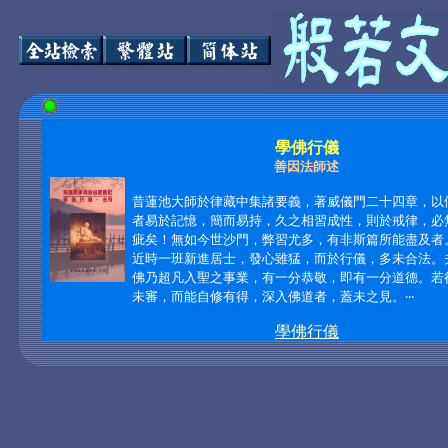
學佛行儀
善因法師述
昔蓮池大師於律藏中集諸要義，著威儀門二十四章，以
者易於記憶，簡而易持，久之相習成性，則於戒律，必
疵矣！無如今世沙門，弊習尤多，有非斯篇所能盡及者
近時一班新進居士，發心雖猛，而於行儀，多未合法。
佛乃超凡入聖之事業，有一分恭敬，即有一分道德。若
未審，而能自修有得，深入佛道者，蓋未之見。
‧‧‧
學佛行儀