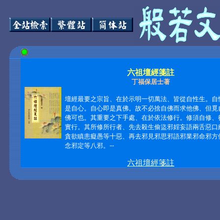
六祖壇經箋註
丁福保居士著
壇經最要之宗旨、在於示明一切萬法、皆從自性生。自
是自心。自心即是真佛。故不必捨自佛而求他佛、但覓
佛可也。其重要之下手處、在於依法修行。修須自修、
實行。其所修所行者、先去殺生偷盜邪婬妄語兩舌惡口
貪欲瞋恚癡愚等十惡、再去邪見邪思邪語邪業邪命邪方
念邪定等八邪。
‧‧‧
六祖壇經箋註