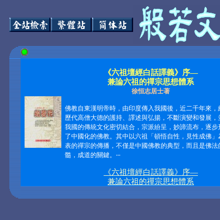
《六祖壇經白話譯義》序—
兼論六祖的禪宗思想體系
徐恒志居士著
佛教自東漢明帝時，由印度傳入我國後，近二千年來，
歷代高僧大德的護持、譯述與弘揚，不斷演變和發展，
我國的傳統文化密切結合，宗派紛呈，妙諦流布，逐步
了中國化的佛教。其中以六祖「頓悟自性，見性成佛」
表的禪宗的傳播，不僅是中國佛教的典型，而且是佛法
髓，成道的關鍵。
‧‧‧
《六祖壇經白話譯義》序—
兼論六祖的禪宗思想體系