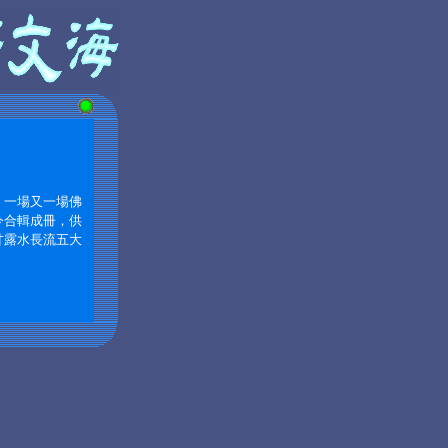
，一場又一場佛
今合輯成冊，供
甘露水長流五大