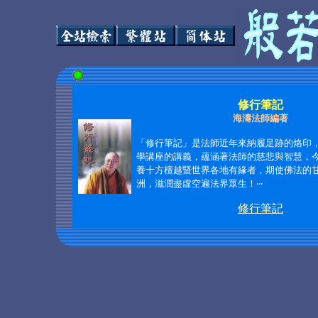
修行筆記
海濤法師編著
「修行筆記」是法師近年來納履足跡的烙印
學講座的講義，蘊涵著法師的慈悲與智慧，
養十方檀越暨世界各地有緣者，期使佛法的
洲，滋潤盡虛空遍法界眾生！
‧‧‧
修行筆記