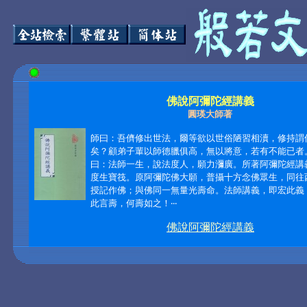
佛說阿彌陀經講義
圓瑛大師著
師曰：吾儕修出世法，爾等欲以世俗陋習相瀆，修持謂
矣？顧弟子輩以師德臘俱高，無以將意，若有不能已者
曰：法師一生，說法度人，願力瀰廣。所著阿彌陀經講
度生寶筏。原阿彌陀佛大願，普攝十方念佛眾生，同往
授記作佛；與佛同一無量光壽命。法師講義，即宏此義
此言壽，何壽如之！
‧‧‧
佛說阿彌陀經講義