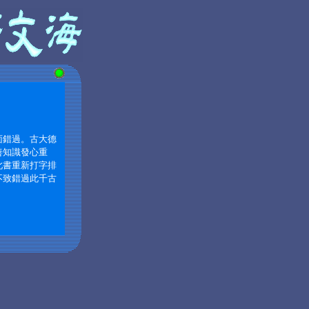
面錯過。古大德
善知識發心重
此書重新打字排
不致錯過此千古