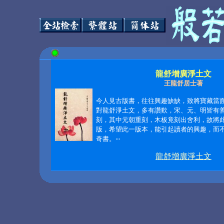
龍舒增廣淨土文
王龍舒居士著
今人見古版書，往往興趣缺缺，致將寶藏當
對龍舒淨土文，多有讚歎，宋、元、明皆有
刻，其中元朝重刻，木板竟刻出舍利，故將
版，希望此一版本，能引起讀者的興趣，而
奇書。
‧‧‧
龍舒增廣淨土文