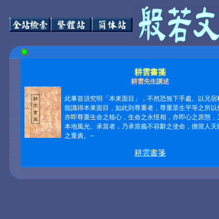
耕雲書箋
耕雲先生講述
此事首須究明「本來面目」，不然恐無下手處。以兄宿
能識得本來面目，如此則尊重者，尊重眾生平等之所以
亦即尊重生命之核心，生命之永恆相，亦即心之原態，
本地風光。承當者，乃承當義不容辭之使命，擔當人天
之重責。
‧‧‧
耕雲書箋