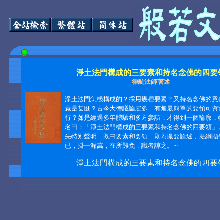
淨土法門構成的三要素和持名念佛的四要
律航法師著述
淨土法門怎樣構成的？採用幾種要素？又持名念佛的意
竟是甚麼？古今大德議論宏多，有無最簡單的要領可資
行？如是經過多年體驗和多方參訪，才得到一個輪廓，
名曰：「淨土法門構成的三要素和持名念佛的四要領」
先特別聲明，既曰要素和要領，則為撮要詮述，提綱擷
已，掛一漏萬，在所難免，識者諒之。
‧‧‧
淨土法門構成的三要素和持名念佛的四要