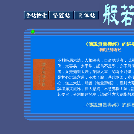
《佛說無量壽經》的綱
律航法師著述
不料時屆末法，人根陋劣，自命聰明者，以
佛，太容易，太平常，認為不足學，亦不屑
者，又覺知識太淺，業障太重，認為不能學
是甘心沉淪六道，不求了脫，基此兩因，竟
心，無上大法，所說《無量壽經》，塵封大
誠堪痛哭流涕，長太息焉！不慧弗揣固陋，
其要旨，分別條列於左，請教諸方大德指教
《佛說無量壽經》的綱