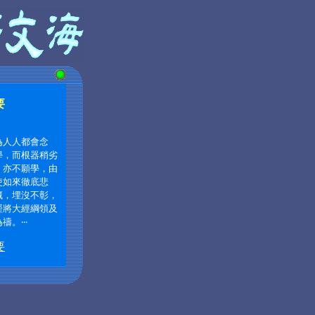
要
為人人都會念
學，而根器稍劣
，亦不願學，由
使如來徹底悲
藏，埋沒不彰，
謹將大經綱領及
為禱。
‧‧‧
要