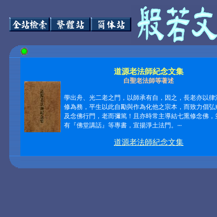
道源老法師紀念文集
白聖老法師等著述
學出舟、光二老之門，以師承有自，因之，長老亦以律
修為務，平生以此自勵與作為化他之宗本，而致力倡弘
及念佛行門，老而彌篤！且亦時常主導結七熏修念佛，
有『佛堂講話』等專書，宣揚淨土法門。‧‧‧
道源老法師紀念文集