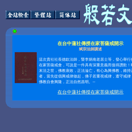
在台中蓮社傳授在家菩薩戒開示
斌宗法師講述
這次貴社社長德欽法師，暨李炳南老居士等，發心舉行
在家菩薩戒會，可說是一件具有深重意義而值得讚歎！
末法之世，佛教衰敗，正法淪亡，有心為興佛教，維持
者，當先從倡興戒律做起，佛子若重視戒律，遵守戒律
佛教自會興隆，正法自然昌明。‧‧‧
在台中蓮社傳授在家菩薩戒開示