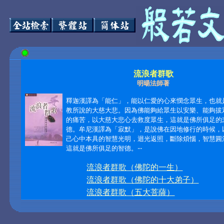
流浪者群歌
明暘法師著
釋迦漢譯為「能仁」，能以仁愛的心來憫念眾生，也就
教所說的大慈大悲。因為佛能夠給眾生以安樂、能夠拔
的痛苦，以大慈大悲心去救度眾生，這就是佛所俱足的
德。牟尼漢譯為「寂默」，是說佛在因地修行的時候，
己心中本具的智慧光明，迴光返照，斷除煩惱，智慧圓
這就是佛所俱足的智德。‧‧‧
流浪者群歌（佛陀的一生）
流浪者群歌（佛陀的十大弟子）
流浪者群歌（五大菩薩）