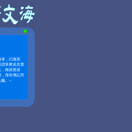
傳者，曰迦當
所謂黃教派其實
名，稱俱善派
測，僅依傳記所
云爾。
‧‧‧