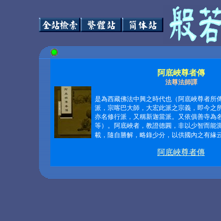
阿底峽尊者傳
法尊法師譯
是為西藏佛法中興之時代也（阿底峽尊者所
派，宗喀巴大師，大宏此派之宗義，即今之
亦名修行派，又稱新迦當派。又依俱善寺為
等）。阿底峽者，教證德圓，非以少智而能
載，隨自勝解，略錄少分，以供國內之有緣
阿底峽尊者傳