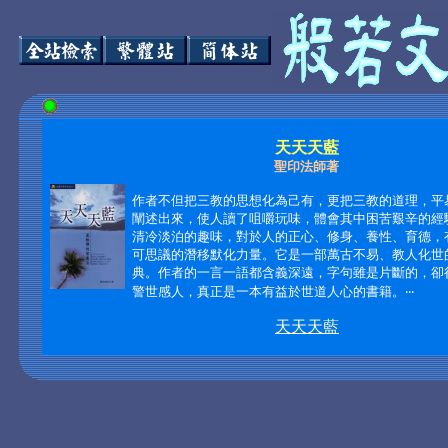
天天天藍
聖印法師著
作者不但把三教的思想化為己有，更把三教的道理，平
闡述出來，使人讀了咀嚼玩味，體會其中困苦艱辛的經
清冷淡泊的趣味，對於人的正心、修身、養性、育德，
可思議的潛移默化力量。它是一部萬古不易、教人化世
典。作者的一言一語都含義深遠，字句雖是片斷的，卻
警世感人，真正是一本有益於世道人心的書籍。‧‧‧
天天天藍