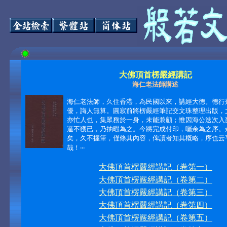
大佛頂首楞嚴經講記
海仁老法師講述
海仁老法師，久住香港，為民國以來，講經大德。德行
優，誨人無算。圓寂前將楞嚴經筆記交文珠整理出版，
亦忙人也，集眾務於一身，未能兼顧；惟因海公迭次入
逼不獲已，乃抽暇為之。今將完成付印，囑余為之序。
矣，久不握筆，僅條其內容，俾讀者知其概略，序也云
哉！‧‧‧
大佛頂首楞嚴經講記（卷第一）
大佛頂首楞嚴經講記（卷第二）
大佛頂首楞嚴經講記（卷第三）
大佛頂首楞嚴經講記（卷第四）
大佛頂首楞嚴經講記（卷第五）